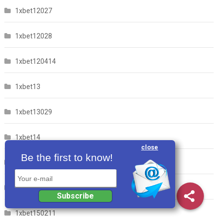
1xbet12027
1xbet12028
1xbet120414
1xbet13
1xbet13029
1xbet14
close
Be the first to know!
1xbet140210
Your e-mail
1xbet140717
Subscribe
1xbet150211