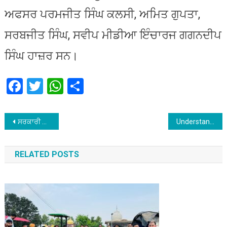
ਅਫਸਰ ਪਰਮਜੀਤ ਸਿੰਘ ਕਲਸੀ, ਅਮਿਤ ਗੁਪਤਾ,
ਸਰਬਜੀਤ ਸਿੰਘ, ਸਵੀਪ ਮੀਡੀਆ ਇੰਚਾਰਜ ਗਗਨਦੀਪ
ਸਿੰਘ ਹਾਜ਼ਰ ਸਨ।
Facebook
Twitter
WhatsApp
Share
Post
ਸਰਕਾਰੀ ਕਾਲਜ ਗੁਰਦਾਸਪੁਰ ਵਿਖੇ ਗਣਿਤ ਵਿਸ਼ੇ ’ਤੇ ਵਿਸ਼ੇਸ਼ ਪ੍ਰਸਾਰ ਭਾਸ਼ਣ
Understanding Unity Points at Hard Rock Casino
navigation
RELATED POSTS