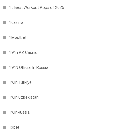
15 Best Workout Apps of 2026
1casino
1Mostbet
1Win AZ Casino
1WIN Official In Russia
1win Turkiye
1win uzbekistan
1winRussia
1xbet