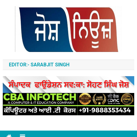
Skip
to
content
ਆਵਾਜ਼-ਏ-ਬੁਲੰਦ
EDITOR:- SARABJIT SINGH