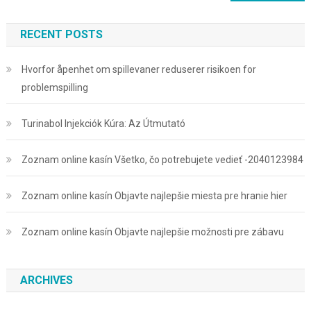
for:
RECENT POSTS
Hvorfor åpenhet om spillevaner reduserer risikoen for
problemspilling
Turinabol Injekciók Kúra: Az Útmutató
Zoznam online kasín Všetko, čo potrebujete vedieť -2040123984
Zoznam online kasín Objavte najlepšie miesta pre hranie hier
Zoznam online kasín Objavte najlepšie možnosti pre zábavu
ARCHIVES