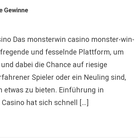
ße Gewinne
sterWin
ino
ino Das monsterwin casino monster-win-
aufregende und fesselnde Plattform, um
h
 und dabei die Chance auf riesige
ße
inne
fahrener Spieler oder ein Neuling sind,
 etwas zu bieten. Einführung in
asino hat sich schnell […]