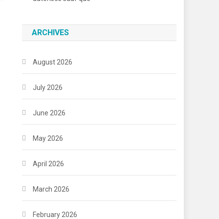
ARCHIVES
August 2026
July 2026
June 2026
May 2026
April 2026
March 2026
February 2026