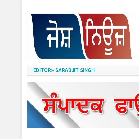
Skip
to
content
ਆਵਾਜ਼-ਏ-ਬੁਲੰਦ
EDITOR:- SARABJIT SINGH