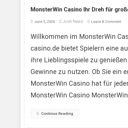
MonsterWin Casino Ihr Dreh für gro
Josh News
On
June 5, 2026
Leave A Comment
Mon
Cas
Willkommen im MonsterWin Cas
Ihr
casino.de bietet Spielern eine 
Dre
Für
ihre Lieblingsspiele zu genießen
Gro
Gew
Gewinne zu nutzen. Ob Sie ein er
MonsterWin Casino hat für jeden
MonsterWin Casino MonsterWin C
Continue Reading