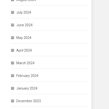
July 2024
June 2024
May 2024
April 2024
March 2024
February 2024
January 2024
December 2023