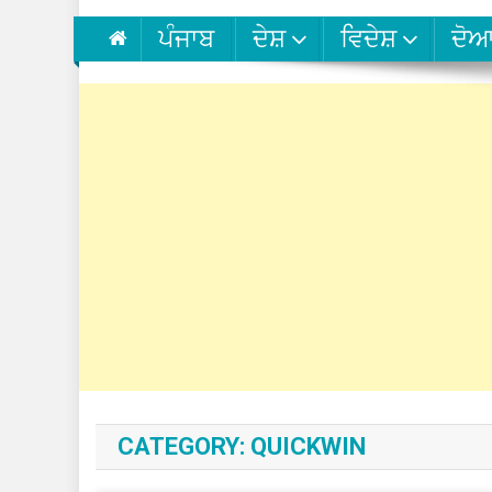
ਪੰਜਾਬ
ਦੇਸ਼
ਵਿਦੇਸ਼
ਦੋਆ
CATEGORY:
QUICKWIN