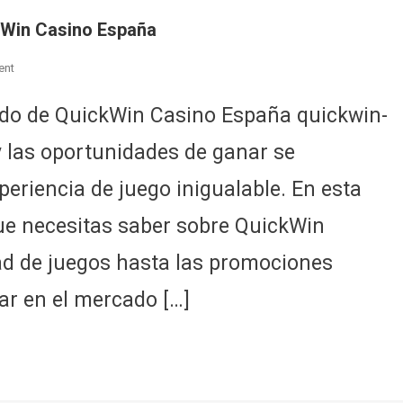
kWin Casino España
On
ent
Todo
Lo
do de QuickWin Casino España quickwin-
Que
y las oportunidades de ganar se
Debes
Saber
eriencia de juego inigualable. En esta
Sobre
QuickWin
que necesitas saber sobre QuickWin
Casino
España
ad de juegos hasta las promociones
ar en el mercado […]