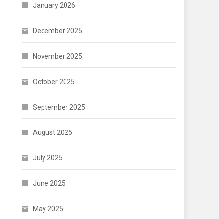
January 2026
December 2025
November 2025
October 2025
September 2025
August 2025
July 2025
June 2025
May 2025