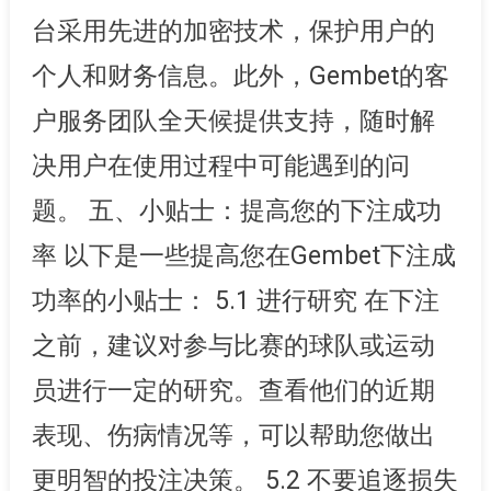
台采用先进的加密技术，保护用户的
个人和财务信息。此外，Gembet的客
户服务团队全天候提供支持，随时解
决用户在使用过程中可能遇到的问
题。 五、小贴士：提高您的下注成功
率 以下是一些提高您在Gembet下注成
功率的小贴士： 5.1 进行研究 在下注
之前，建议对参与比赛的球队或运动
员进行一定的研究。查看他们的近期
表现、伤病情况等，可以帮助您做出
更明智的投注决策。 5.2 不要追逐损失