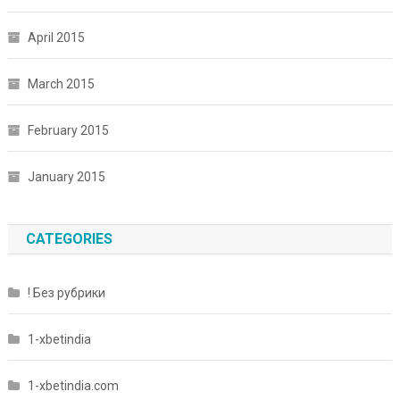
April 2015
March 2015
February 2015
January 2015
CATEGORIES
! Без рубрики
1-xbetindia
1-xbetindia.com