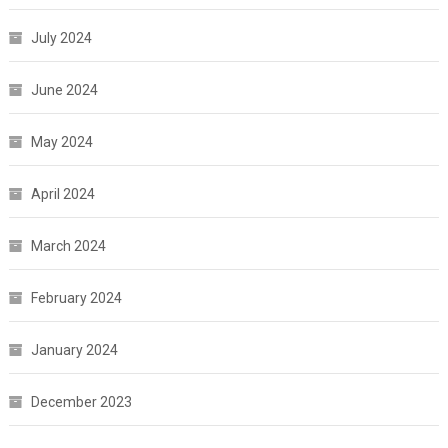
July 2024
June 2024
May 2024
April 2024
March 2024
February 2024
January 2024
December 2023