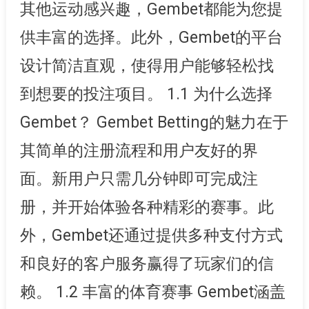
其他运动感兴趣，Gembet都能为您提
供丰富的选择。此外，Gembet的平台
设计简洁直观，使得用户能够轻松找
到想要的投注项目。 1.1 为什么选择
Gembet？ Gembet Betting的魅力在于
其简单的注册流程和用户友好的界
面。新用户只需几分钟即可完成注
册，并开始体验各种精彩的赛事。此
外，Gembet还通过提供多种支付方式
和良好的客户服务赢得了玩家们的信
赖。 1.2 丰富的体育赛事 Gembet涵盖