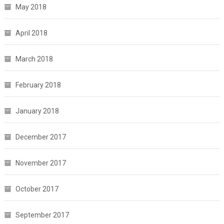
May 2018
April 2018
March 2018
February 2018
January 2018
December 2017
November 2017
October 2017
September 2017