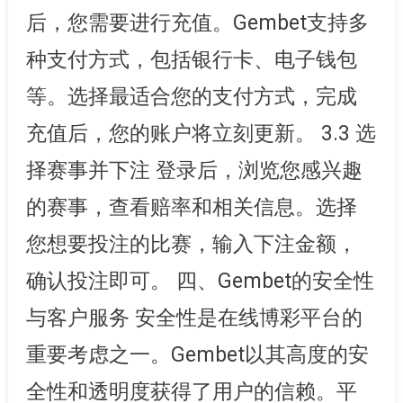
后，您需要进行充值。Gembet支持多
种支付方式，包括银行卡、电子钱包
等。选择最适合您的支付方式，完成
充值后，您的账户将立刻更新。 3.3 选
择赛事并下注 登录后，浏览您感兴趣
的赛事，查看赔率和相关信息。选择
您想要投注的比赛，输入下注金额，
确认投注即可。 四、Gembet的安全性
与客户服务 安全性是在线博彩平台的
重要考虑之一。Gembet以其高度的安
全性和透明度获得了用户的信赖。平