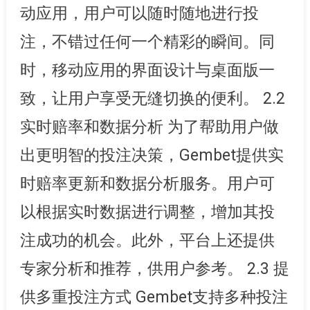
动应用，用户可以随时随地进行投
注，不错过任何一个精彩的瞬间。同
时，移动应用的界面设计与桌面版一
致，让用户享受无缝切换的便利。 2.2
实时赔率和数据分析 为了帮助用户做
出更明智的投注决策，Gembet提供实
时赔率更新和数据分析服务。用户可
以根据实时数据进行调整，增加其投
注成功的机会。此外，平台上还提供
专家分析和推荐，供用户参考。 2.3 提
供多重投注方式 Gembet支持多种投注