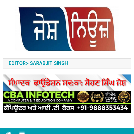
Skip
to
content
ਆਵਾਜ਼-ਏ-ਬੁਲੰਦ
EDITOR:- SARABJIT SINGH