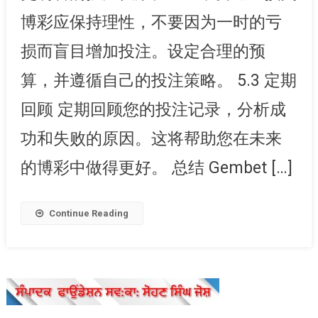
博彩应保持理性，不要因为一时的亏
损而盲目增加投注。设定合理的预
算，并遵循自己的投注策略。 5.3 定期
回顾 定期回顾您的投注记录，分析成
功和失败的原因。这将帮助您在未来
的博彩中做得更好。 总结 Gembet […]
Continue Reading