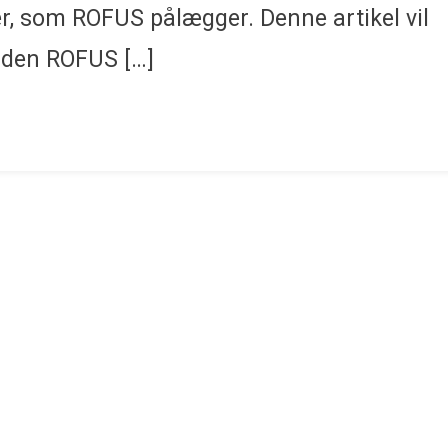
er, som ROFUS pålægger. Denne artikel vil
uden ROFUS […]