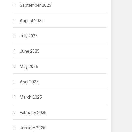
September 2025
August 2025
July 2025
June 2025
May 2025
April 2025
March 2025
February 2025
January 2025