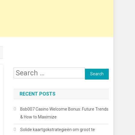
Search
for:
RECENT POSTS
Bsb007 Casino Welcome Bonus: Future Trends
& How to Maximize
Solide kaartgokstrategieën om groot te