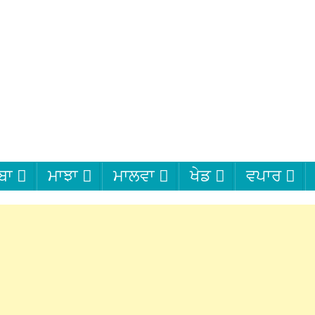
ਬਾ
ਮਾਝਾ
ਮਾਲਵਾ
ਖੇਡ
ਵਪਾਰ