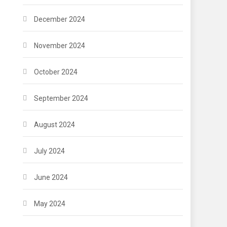
December 2024
November 2024
October 2024
September 2024
August 2024
July 2024
June 2024
May 2024