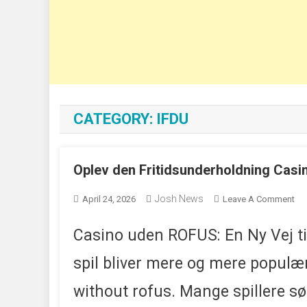
CATEGORY:
IFDU
Oplev den Fritidsunderholdning Cas
Josh News
On
April 24, 2026
Leave A Comment
Op
De
Casino uden ROFUS: En Ny Vej ti
Fri
spil bliver mere og mere populær
Ca
Ud
without rofus. Mange spillere sø
RO