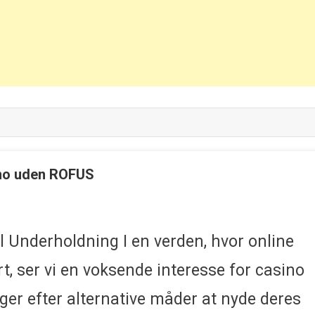
ino uden ROFUS
lev
n
l Underholdning I en verden, hvor online
tidsunderholdning
t, ser vi en voksende interesse for casino
sino
en
ger efter alternative måder at nyde deres
FUS