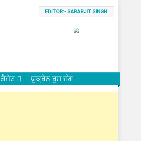
EDITOR:- SARABJIT SINGH
ਗੈਜੇਟ
ਯੂਕ੍ਰੇਨ-ਰੂਸ ਜੰਗ