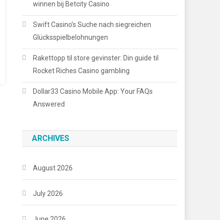
winnen bij Betcity Casino
Swift Casino’s Suche nach siegreichen
Glücksspielbelohnungen
Rakettopp til store gevinster: Din guide til
Rocket Riches Casino gambling
Dollar33 Casino Mobile App: Your FAQs
Answered
ARCHIVES
August 2026
July 2026
June 2026