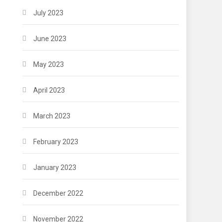
July 2023
June 2023
May 2023
April 2023
March 2023
February 2023
January 2023
December 2022
November 2022