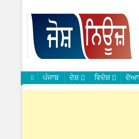
Skip
to
content
ਆਵਾਜ਼-ਏ-ਬੁਲੰਦ
ਪੰਜਾਬ
ਦੇਸ਼
ਵਿਦੇਸ਼
ਦੋਆ