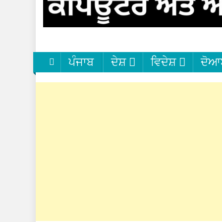
ਪੰਜਾਬ
ਦੇਸ਼
ਵਿਦੇਸ਼
ਦੋਆ