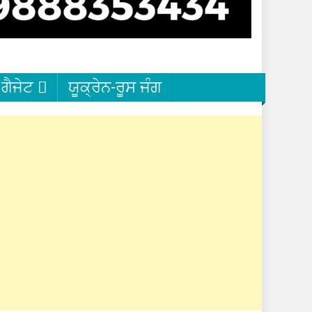
ਗੈਜੇਟ
ਯੂਕ੍ਰੇਨ-ਰੂਸ ਜੰਗ