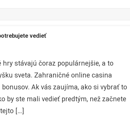
potrebujete vedieť
raničné
ine
hry stávajú čoraz populárnejšie, a to
ina
vyšku sveta. Zahraničné online casina
tko,
 bonusov. Ak vás zaujíma, ako si vybrať to
rebujete
ieť
ko by ste mali vedieť predtým, než začnete
tejto […]