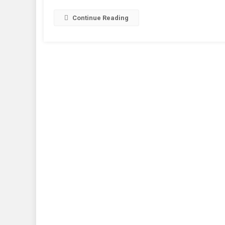
Continue Reading