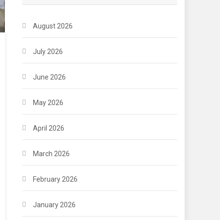
August 2026
July 2026
June 2026
May 2026
April 2026
March 2026
February 2026
January 2026