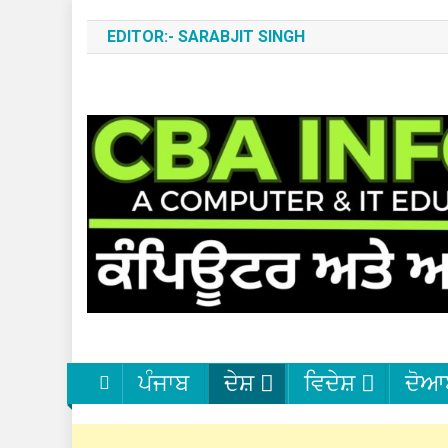
Skip
EDITOR:- SARABJIT SINGH
to
content
ਆਵਾਜ਼-ਏ-ਬੁਲੰਦ
ਪੰਜਾਬ
ਦੇਸ਼
ਵਿਦੇਸ਼
ਦੋਆ