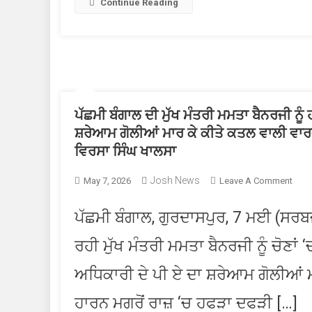
Continue Reading
ਸਿੰ
ਡਿੱ
ਖਾਲ
ਨਾਲ
6
ਦੀ
ਮੌਤ
ਤੇ
4
ਪੱਛਮੀ ਬੰਗਾਲ ਦੀ ਮੁੱਖ ਮੰਤਰੀ ਮਮਤਾ ਬੈਨਰਜੀ ਨੂ
ਜਖਮ
ਸ਼ਰੇਆਮ ਗੋਲੀਆਂ ਮਾਰ ਕੇ ਕੀਤੇ ਕਤਲ ਵਾਲੀ ਵਾਰਦ
ਹੋਣ
ਵਿਰਸਾ ਸਿੰਘ ਖਾਲਸਾ
ਵਾਲ
ਦੁਖ
Josh News
On
May 7, 2026
Leave A Comment
ਘਟ
ਪੱਛਮ
ਦੇ
ਬੰਗਾ
ਪੱਛਮੀ ਬੰਗਾਲ, ਗੁਰਦਾਸਪੁਰ, 7 ਮਈ (ਸਰਬਜੀ
ਪੀੜਤ
ਦੀ
ਨੂੰ
ਰਹੀ ਮੁੱਖ ਮੰਤਰੀ ਮਮਤਾ ਬੈਨਰਜੀ ਨੂੰ ਚੋਣਾਂ 
ਮੁੱਖ
ਸਰ
ਮੰਤਰੀ
ਦੇਵੇ
ਅਧਿਕਾਰੀ ਦੇ ਪੀ ਏ ਦਾ ਸ਼ਰੇਆਮ ਗੋਲੀਆਂ 
ਮਮਤ
ਢੁੱਕਵ
ਬੈਨਰ
ਹਾਰਨ ਮਗਰੋਂ ਰਾਜ਼ ‘ਚ ਹਫੜਾ ਦਫੜੀ […]
ਮੁਆ
ਨੂੰ