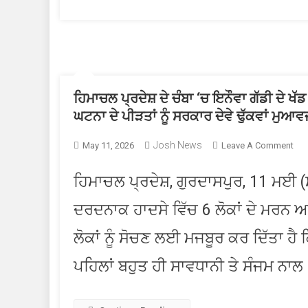
ਸਾਲਾ
ਤੋਂ
ਬੰਦ
ਭਾਰ
ਦੀ
ਮੌਤ
ਹਿਮਾਚਲ ਪ੍ਰਦੇਸ਼ ਦੇ ਚੰਬਾ ‘ਚ ਇਨੌਵਾ ਗੱਡੀ ਦੇ ਖ
ਦੀ
ਘਟਨਾ ਦੇ ਪੀੜਤਾਂ ਨੂੰ ਸਰਕਾਰ ਦੇਵੇ ਢੁੱਕਵਾਂ ਮੁਆ
ਸਜ਼ਾ
ਰੁਕ
Josh News
On
May 11, 2026
Leave A Comment
‘ਚ
ਹਿਮ
ਕੇਰ
ਪ੍ਰਦ
ਹਿਮਾਚਲ ਪ੍ਰਦੇਸ਼, ਗੁਰਦਾਸਪੁਰ, 11 ਮਈ (ਸ
ਦੇ
ਦੇ
ਲੋਕਾਂ
ਦਰਦਨਾਕ ਹਾਦਸੇ ਵਿੱਚ 6 ਲੋਕਾਂ ਦੇ ਮਰਨ ਅਤ
ਚੰਬਾ
ਦਾ
‘ਚ
ਵੱਡਾ
ਲੋਕਾਂ ਨੂੰ ਸੋਚਣ ਲਈ ਮਜਬੂਰ ਕਰ ਦਿੱਤਾ ਹੈ 
ਇਨੌ
ਯੋਗ
ਗੱਡੀ
ਪਹਿਲਾਂ ਬਹੁਤ ਹੀ ਸਾਵਧਾਨੀ ਤੇ ਸੰਜਮ ਨਾਲ 
–
ਦੇ
ਭਾ
ਖੱਡ
ਵਿਰ
‘ਚ