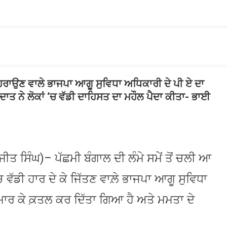
ਘ
ਗਣ
ਸਾ
ੰ ਹਰਾਉਣ ਵਾਲੇ ਭਾਜਪਾ ਆਗੂ ਸੁਵਿਧਾ ਅਧਿਕਾਰੀ ਦੇ ਪੀ ਏ ਦਾ
ੀ
ਾਤ ਨੇ ਲੋਕਾਂ ‘ਚ ਵੱਡੀ ਦਾਹਿਸਤ ਦਾ ਮਹੌਲ ਪੈਦਾ ਕੀਤਾ- ਭਾਈ
ੀ
ਦਾਈ
ਨਾ
ੀ
ਲ
ਤ ਸਿੰਘ)– ਪੱਛਮੀ ਬੰਗਾਲ ਦੀ ਲੰਮੇ ਸਮੇਂ ਤੋਂ ਚਲੀ ਆ
ਾਂ
‘ਚ ਵੱਡੀ ਹਾਰ ਦੇ ਕੇ ਜਿੱਤਣ ਵਾਲ਼ੇ ਭਾਜਪਾ ਆਗੂ ਸੁਵਿਧਾ
ਕਾਰ
ਮਾਰ ਕੇ ਕ਼ਤਲ ਕਰ ਦਿੱਤਾ ਗਿਆ ਹੈ ਅਤੇ ਮਮਤਾ ਦੇ
ਾ
ਾਂ
ਜੀ
ਵਜ਼ਾ