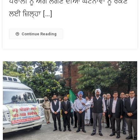
ਪਰਾਲੀ ਨੂੰ ਅੱਗ ਲੱਗਣ ਦੀਆਂ ਘਟਨਾਵਾਂ ਨੂੰ ਰੋਕਣ
ਰੋਕਣ
ਲਈ
ਲਈ ਜ਼ਿਲ੍ਹਾ […]
ਮੋਰਚਾ
ਸੰਭਾਲਿਆ
Continue Reading