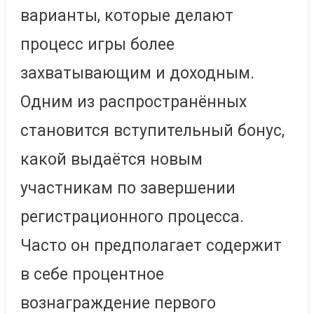
варианты, которые делают
процесс игры более
захватывающим и доходным.
Одним из распространённых
становится вступительный бонус,
какой выдаётся новым
участникам по завершении
регистрационного процесса.
Часто он предполагает содержит
в себе процентное
вознаграждение первого