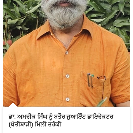
ਡਾ. ਅਮਰੀਕ ਸਿੰਘ ਨੂੰ ਬਤੌਰ ਜੁਆਇੰਟ ਡਾਇਰੈਕਟਰ
(ਖੇਤੀਬਾੜੀ) ਮਿਲੀ ਤਰੱਕੀ