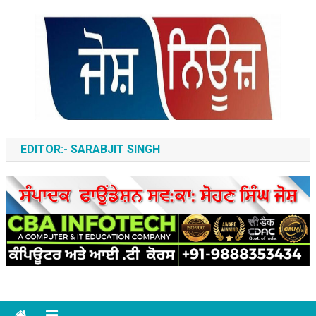
Skip
to
content
ਆਵਾਜ਼-ਏ-ਬੁਲੰਦ
EDITOR:- SARABJIT SINGH