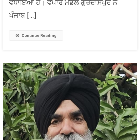
ਵਧਾਇਆ ਹੈ। ਵਪਾਰ ਮੰਡਲ ਗੁਰਦਾਸਪੁਰ ਨੇ
ਇੱਕ
ਫਿਰ
ਪੰਜਾਬ […]
ਹੱਥ
ਵਧਾਇਆ
Continue Reading